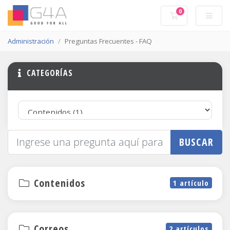
0
Carro de Pedid
Administración
Preguntas Frecuentes - FAQ
CATEGORÍAS
BUSCAR
Contenidos
1 artículo
Correos
2 artículos